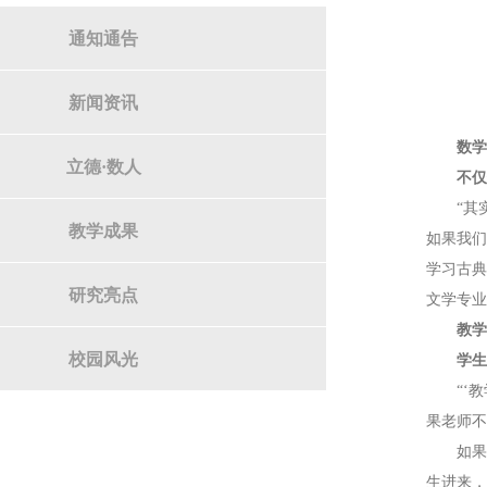
通知通告
新闻资讯
数
立德·数人
不
“其
教学成果
如果我
学习古
研究亮点
文学专业
教
校园风光
学
“‘
果老师
如
生进来